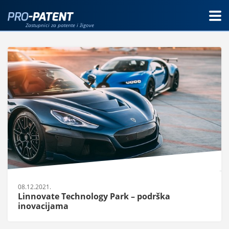
Zastupnici za patente i žigove
08.12.2021.
Linnovate Technology Park – podrška
inovacijama