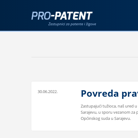
Zastupnici za patente i žigove
Povreda prav
30.06.2022.
Zastupajući tužioca, naš ured 
Sarajevu, u sporu vezanom za p
Općinskog suda u Sarajevu.