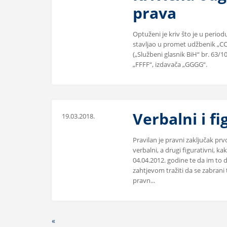
prava
Optuženi je kriv što je u perio
stavljao u promet udžbenik „CC
(„Službeni glasnik BiH“ br. 63/1
„FFFF“, izdavača „GGGG“.
Verbalni i fi
19.03.2018.
Pravilan je pravni zaključak pr
verbalni, a drugi figurativni, 
04.04.2012. godine te da im to 
zahtjevom tražiti da se zabrani 
pravn...
«