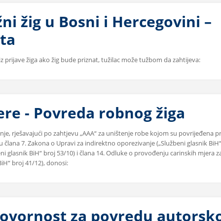
ni žig u Bosni i Hercegovini –
ta
 iz prijave žiga ako žig bude priznat, tužilac može tužbom da zahtijeva:
ere - Povreda robnog žiga
nje, rješavajući po zahtjevu „AAA“ za uništenje robe kojom su povrijeđena p
u člana 7. Zakona o Upravi za indirektno oporezivanje („Službeni glasnik BiH“
ni glasnik BiH“ broj 53/10) i člana 14. Odluke o provođenju carinskih mjera z
BiH“ broj 41/12), donosi:
govornost za povredu autorsk