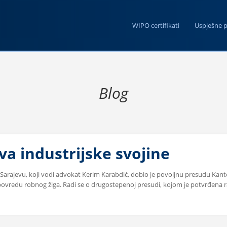
WIPO certifikati
Uspješne p
Blog
a industrijske svojine
u Sarajevu, koji vodi advokat Kerim Karabdić, dobio je povoljnu presudu Kan
ovredu robnog žiga. Radi se o drugostepenoj presudi, kojom je potvrđena r