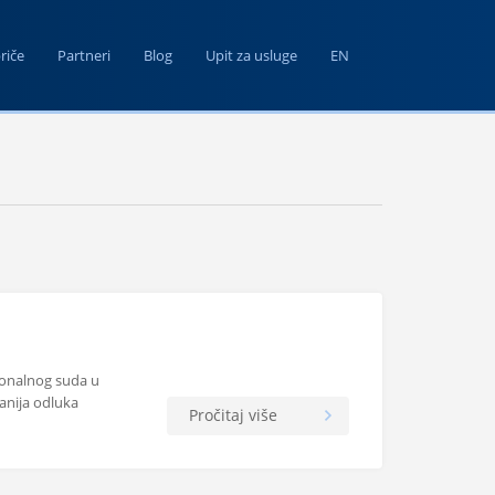
riče
Partneri
Blog
Upit za usluge
EN
tonalnog suda u
anija odluka
Pročitaj više