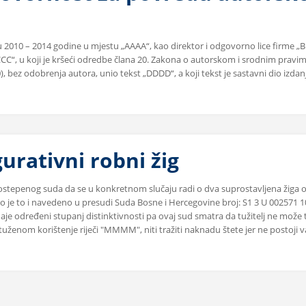
du 2010 – 2014 godine u mjestu „AAAA“, kao direktor i odgovorno lice firme „
CC“, u koji je kršeći odredbe člana 20. Zakona o autorskom i srodnim pravi
0), bez odobrenja autora, unio tekst „DDDD“, a koji tekst je sastavni dio izdan
gurativni robni žig
vostepenog suda da se u konkretnom slučaju radi o dva suprostavljena žiga o
kako je to i navedeno u presudi Suda Bosne i Hercegovine broj: S1 3 U 002571 
daje određeni stupanj distinktivnosti pa ovaj sud smatra da tužitelj ne mož
tuženom korištenje riječi "MMMM", niti tražiti naknadu štete jer ne postoji v