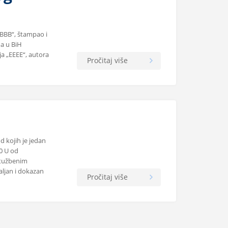
BBBB“, štampao i
ma u BiH
ja „EEEE“, autora
Pročitaj više
d kojih je jedan
10 U od
e tužbenim
aljan i dokazan
Pročitaj više