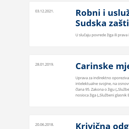
Robni i usluž
03.12.2021.
Sudska zašti
U slučaju povrede žiga ili prava
Carinske mj
28.01.2019.
Uprava za indirektno oporeziva
intelektualne svojine, na osnov
člana 95. Zakona o žigu („Službe
nosioca žiga („Službeni glasnik 
Krivična od
20.06.2018.